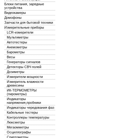
Блоки питания, зарядные
устройства
Видеокамеры
Домофоны
Запчасти для бытовой техники
Измерительные приборы
LCR-измерители
Mультиметры
Автотестеры
Анемометры
Барометры
Весы
Генераторы сигналов
Детекторы СВЧ полей
Дозиметры
Измерители мощности
Измеритель влажности
древесины
ИК-ТЕРМОМЕТРЫ
(пирометры)
Индикаторы
напряжения,пробники
Индикаторы чередования фаз
Кабельные тестеры
Контроллеры температуры
Люксметры
Мегаомметры
Осциллографы
Спиртометры