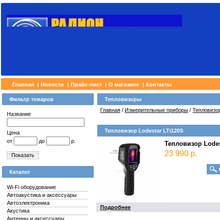
Главная
|
Новости
|
Прайс-лист
|
О магазине
|
Контакты
Фильтр товаров
Тепловизоры
Главная
/
Измерительные приборы
/
Тепловизо
Название
Тепловизор Lodestar LTi120S
Цена
от
до
р.
Тепловизор Lode
23 990 р.
Показать
Каталог
Wi-Fi оборудование
Автоакустика и аксессуары
Автоэлектроника
Подробнее
Акустика
Антенны и аксессуары