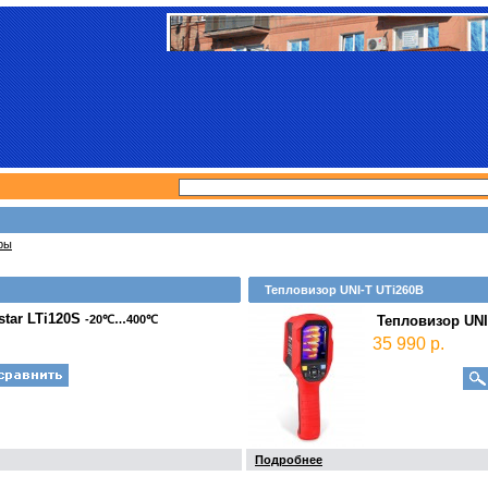
ры
Тепловизор UNI-T UTi260B
star LTi120S
-20℃…400℃
Тепловизор UNI
35 990 р.
Подробнее