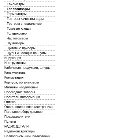
Тахометры
Тепловизоры
Термометры
Тестеры качества воды
Тестеры специальные
Токовые клещи
Толщиномер
Частотомеры
Шумомеры
Щитовые приборы
Щупы и насадки на щупы
Индикация
Инструменты
Кабельная продукция, шнуры
Калькуляторы
Коммутация
Корпуса, органайзеры
Магниты неодимовые
Новогодние товары
Носители информации
Оптика
Освещение и оптоэлектроника
Паяльное оборудование
Предохранители
Пульты
РАДИОДЕТАЛИ
Радиоконструкторы
Радиоприемники, радиоточки