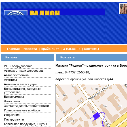
Главная
|
Новости
|
Прайс-лист
|
О магазине
|
Контакты
Каталог
Контакты
Магазин "Радион" - радиоэлектроника в Вор
Wi-Fi оборудование
Автоакустика и аксессуары
тел.:
8 (4732)52-53-18,
Автоэлектроника
адрес:
г.Воронеж, ул. Кольцовская д.44
Акустика
Антенны и аксессуары
Блоки питания, зарядные
устройства
Видеокамеры
Домофоны
Запчасти для бытовой техники
Измерительные приборы
Индикация
Инструменты
Кабельная продукция, шнуры