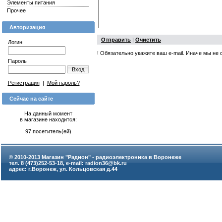
Элементы питания
Прочее
Авторизация
Отправить
|
Очистить
Логин
! Обязательно укажите ваш e-mail. Иначе мы не
Пароль
Вход
Регистрация
|
Мой пароль?
Сейчас на сайте
На данный момент
в магазине находится:
97 посетитель(ей)
© 2010-2013 Магазин "Радион" - радиоэлектроника в Воронеже
тел. 8 (473)252-53-18, e-mail: radion36@bk.ru
адрес: г.Воронеж, ул. Кольцовская д.44