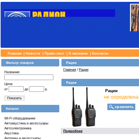
Главная
|
Новости
|
Прайс-лист
|
О магазине
|
Контакты
Фильтр товаров
Рации
Главная
/
Рации
Название
Рации
Цена
от
до
р.
Рации
не определена
Показать
Каталог
Wi-Fi оборудование
Автоакустика и аксессуары
Автоэлектроника
Подробнее
Акустика
Антенны и аксессуары