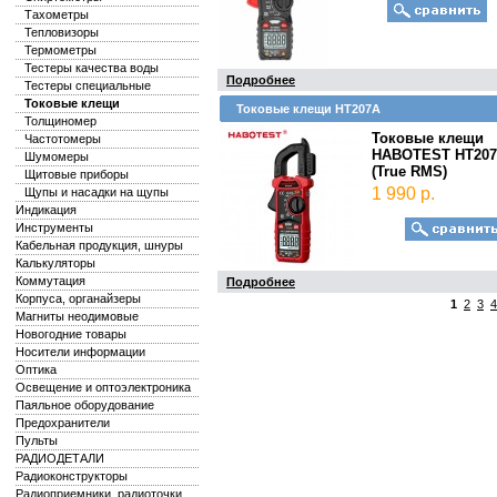
Тахометры
Тепловизоры
Термометры
Тестеры качества воды
Подробнее
Тестеры специальные
Токовые клещи
Токовые клещи HT207A
Толщиномер
Токовые клещи
Частотомеры
HABOTEST HT20
Шумомеры
(True RMS)
Щитовые приборы
1 990 р.
Щупы и насадки на щупы
Индикация
Инструменты
Кабельная продукция, шнуры
Калькуляторы
Коммутация
Подробнее
Корпуса, органайзеры
1
2
3
4
Магниты неодимовые
Новогодние товары
Носители информации
Оптика
Освещение и оптоэлектроника
Паяльное оборудование
Предохранители
Пульты
РАДИОДЕТАЛИ
Радиоконструкторы
Радиоприемники, радиоточки