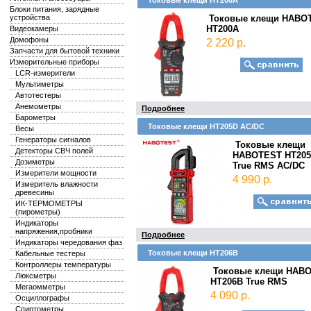
Токовые клещи HT200A
Блоки питания, зарядные
устройства
Токовые клещи HABO
HT200A
Видеокамеры
Домофоны
2 220 р.
Запчасти для бытовой техники
Измерительные приборы
LCR-измерители
Mультиметры
Автотестеры
Анемометры
Подробнее
Барометры
Токовые клещи HT205D AC/DC
Весы
Генераторы сигналов
Токовые клещи
Детекторы СВЧ полей
HABOTEST HT20
Дозиметры
True RMS AC/DC
Измерители мощности
4 990 р.
Измеритель влажности
древесины
ИК-ТЕРМОМЕТРЫ
(пирометры)
Индикаторы
напряжения,пробники
Подробнее
Индикаторы чередования фаз
Токовые клещи HT206B
Кабельные тестеры
Контроллеры температуры
Токовые клещи HAB
Люксметры
HT206B True RMS
Мегаомметры
4 090 р.
Осциллографы
Спиртометры