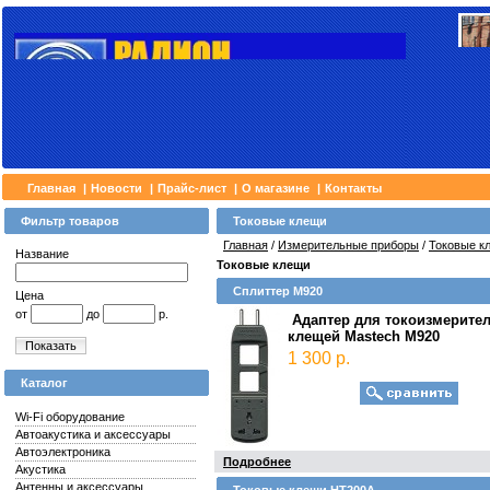
Главная
|
Новости
|
Прайс-лист
|
О магазине
|
Контакты
Фильтр товаров
Токовые клещи
Главная
/
Измерительные приборы
/
Токовые к
Название
Токовые клещи
Сплиттер M920
Цена
от
до
р.
Адаптер для токоизмерите
клещей Mastech M920
Показать
1 300 р.
Каталог
Wi-Fi оборудование
Автоакустика и аксессуары
Автоэлектроника
Подробнее
Акустика
Антенны и аксессуары